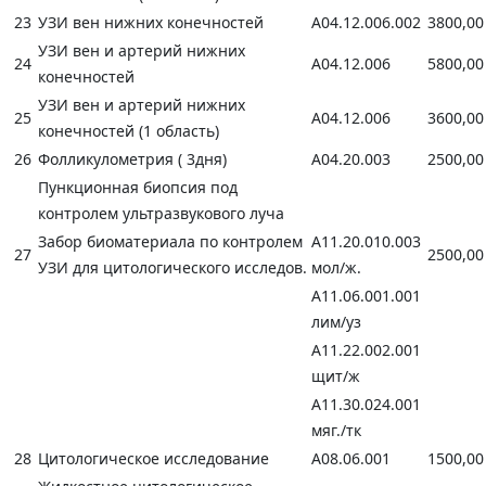
23
УЗИ вен нижних конечностей
А04.12.006.002
3800,00
УЗИ вен и артерий нижних
24
А04.12.006
5800,00
конечностей
УЗИ вен и артерий нижних
25
А04.12.006
3600,00
конечностей (1 область)
26
Фолликулометрия ( 3дня)
А04.20.003
2500,00
Пункционная биопсия под
контролем ультразвукового луча
Забор биоматериала по контролем
А11.20.010.003
27
2500,00
УЗИ для цитологического исследов.
мол/ж.
А11.06.001.001
лим/уз
А11.22.002.001
щит/ж
А11.30.024.001
мяг./тк
28
Цитологическое исследование
А08.06.001
1500,00