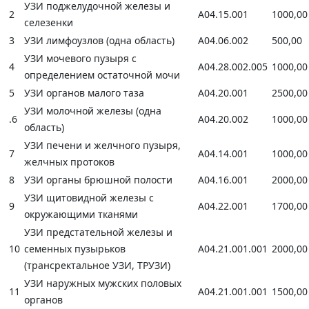
УЗИ поджелудочной железы и
2
А04.15.001
1000,00
селезенки
3
УЗИ лимфоузлов (одна область)
А04.06.002
500,00
УЗИ мочевого пузыря с
4
А04.28.002.005
1000,00
определением остаточной мочи
5
УЗИ органов малого таза
А04.20.001
2500,00
УЗИ молочной железы (одна
.6
А04.20.002
1000,00
область)
УЗИ печени и желчного пузыря,
7
А04.14.001
1000,00
желчных протоков
8
УЗИ органы брюшной полости
А04.16.001
2000,00
УЗИ щитовидной железы с
9
А04.22.001
1700,00
окружающими тканями
УЗИ предстательной железы и
10
семенных пузырьков
А04.21.001.001
2000,00
(трансректальное УЗИ, ТРУЗИ)
УЗИ наружных мужских половых
11
А04.21.001.001
1500,00
органов