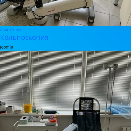
Zoom
View
Кольпоскопия
Joomla